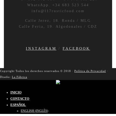
WhatsApp. +34 683 523 544
info@l17rusticfood.com
Calle Jerez, 18. Ronda / MLG
Calle Feria, 19. Algodonales / CDZ
INSTAGRAM
/
FACEBOOK
Copyright Todos los derechos reservados © 2018 ·
Política de Privacidad
·
Diseño:
La Fábrica
INICIO
CONTACTO
ESPAÑOL
ENGLISH
(
INGLÉS
)